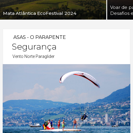
Voar de p
Mata Atlântica EcoFestival 2024
Desafios 
ASAS - O PARAPENTE
Segurança
Vento Norte Paraglider