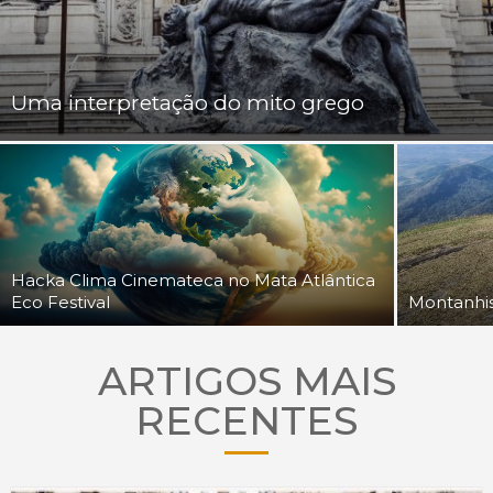
Uma interpretação do mito grego
Hacka Clima Cinemateca no Mata Atlântica
Eco Festival
Montanhis
ARTIGOS MAIS
RECENTES