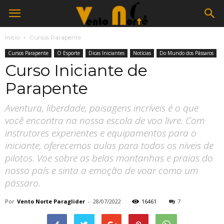
Início
Cursos Parapente
Cursos Parapente
O Esporte
Dicas Iniciantes
Notícias
Do Mundo dos Pássaros
Curso Iniciante de
Parapente
Aventura, liberdade, paisagens incríveis é o que
você encontra na nossa escola de voo livre. Com
instrutores experientes e equipamentos para o
iniciante, oferecemos aulas para todos os níveis de
pilotos. Voe sobre as belas montanhas e praias do
nosso país e sinta a emoção de voar como um
pássaro.
Por
Vento Norte Paraglider
-
28/07/2022
16461
7