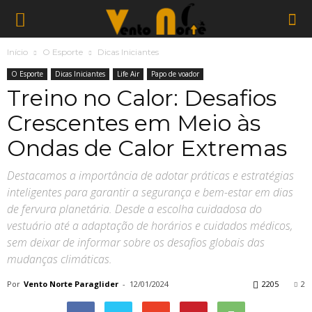
Início
O Esporte
Dicas Iniciantes
O Esporte
Dicas Iniciantes
Life Air
Papo de voador
Treino no Calor: Desafios
Crescentes em Meio às
Ondas de Calor Extremas
Destacamos a importância de adotar práticas e estratégias
inteligentes para garantir a segurança e bem-estar em dias
de fervura planetária. Desde a escolha cuidadosa do
vestuário até a adaptação de horários e cuidados médicos,
sem deixar de informar sobre os desafios globais das
mudanças climáticas.
Por
Vento Norte Paraglider
-
12/01/2024
2205
2