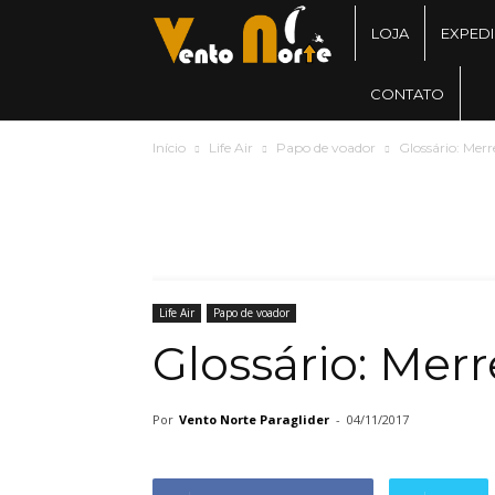
Blog
LOJA
EXPED
CONTATO
Vento
Início
Life Air
Papo de voador
Glossário: Merr
Norte
Life Air
Papo de voador
Glossário: Mer
Por
Vento Norte Paraglider
-
04/11/2017