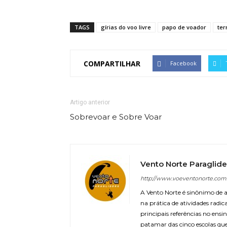
TAGS
gírias do voo livre
papo de voador
te
COMPARTILHAR
Facebook
Artigo anterior
Sobrevoar e Sobre Voar
Vento Norte Paraglide
http://www.voeventonorte.com
A Vento Norte é sinônimo de a
na prática de atividades radica
principais referências no ens
patamar das cinco escolas qu