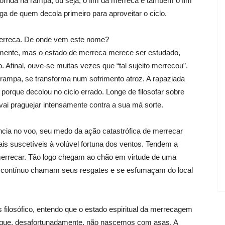
orrida na rampa, ou seja, o fim da merreca é também o fim
iga de quem decola primeiro para aproveitar o ciclo.
merreca. De onde vem este nome?
camente, mas o estado de merreca merece ser estudado,
. Afinal, ouve-se muitas vezes que “tal sujeito merrecou”.
 rampa, se transforma num sofrimento atroz. A rapaziada
porque decolou no ciclo errado. Longe de filosofar sobre
vai praguejar intensamente contra a sua má sorte.
cia no voo, seu medo da ação catastrófica de merrecar
is suscetíveis à volúvel fortuna dos ventos. Tendem a
merrecar. Tão logo chegam ao chão em virtude de uma
o contínuo chamam seus resgates e se esfumaçam do local
filosófico, entendo que o estado espiritual da merrecagem
a que, desafortunadamente, não nascemos com asas. A