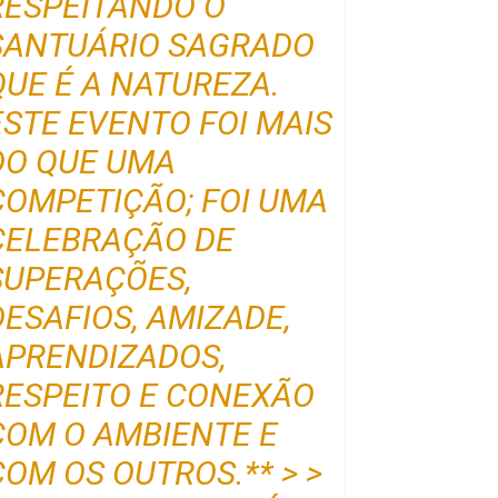
RESPEITANDO O
SANTUÁRIO SAGRADO
QUE É A NATUREZA.
ESTE EVENTO FOI MAIS
DO QUE UMA
COMPETIÇÃO; FOI UMA
CELEBRAÇÃO DE
SUPERAÇÕES,
DESAFIOS, AMIZADE,
APRENDIZADOS,
RESPEITO E CONEXÃO
COM O AMBIENTE E
COM OS OUTROS.** > >