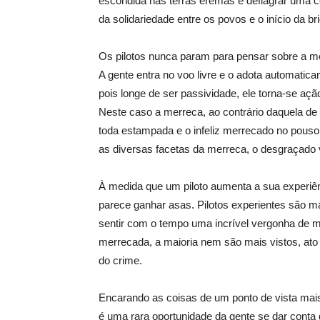
escondida nas terras eremas e deflagrar uma c
da solidariedade entre os povos e o início da br
Os pilotos nunca param para pensar sobre a 
A gente entra no voo livre e o adota automati
pois longe de ser passividade, ele torna-se ação
Neste caso a merreca, ao contrário daquela de
toda estampada e o infeliz merrecado no pouso 
as diversas facetas da merreca, o desgraçado 
À medida que um piloto aumenta a sua experiên
parece ganhar asas. Pilotos experientes são ma
sentir com o tempo uma incrível vergonha de 
merrecada, a maioria nem são mais vistos, at
do crime.
Encarando as coisas de um ponto de vista mais 
é uma rara oportunidade da gente se dar cont