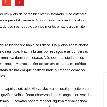
ão um piloto de paraglider recém formado. Não entendia
m daquela tal merreca. A princípio achei que tinha algo
a do voo nos leva ao conhecimento, e não durou muito
.
da solidariedade baixa na rampa. Os pilotos ficam cheios
 no seu lugar. Não há brigas por espaços e as conversas
a merreca domina o pedaço. Não existe ansiedade nos
emblantes. Merreca, além de ser um estado atmosférico
estado d’alma em que ficamos mais ou menos como as
dos.
 papel valorizado. Ele vai decolar de qualquer jeito para o
s gaviões velhos ficam observando com longo interesse, já
ensaio. O novatão poderá mapear alguma termal canhão