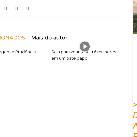
CIONADOS
Mais do autor
agem e Prudência
Saia para voar reuniu 6 mulheres
em um bate papo