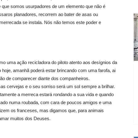
de que somos usurpadores de um elemento que não é
saros planadores, recorrem ao bater de asas ou
errecada se instala. Nós não temos este poder e
o uma ação recicladora do piloto atento aos desígnios da
do hoje, amanhã poderá estar brincando com uma farofa, ai
stão de comparecer diante dos companheiros.
s cervejas e o seu sorriso será um sol sempre a brilhar.
rtamente a merreca estará rondando a sua vida e quando
ecado numa roubada, com cara de poucos amigos e uma
 dizem os franceses, mas digamos que, para animais
amar muitos dos Deuses.