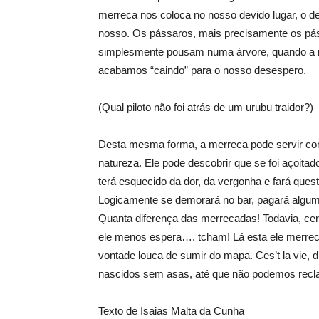
merreca nos coloca no nosso devido lugar, o 
nosso. Os pássaros, mais precisamente os pás
simplesmente pousam numa árvore, quando a m
acabamos “caindo” para o nosso desespero.
(Qual piloto não foi atrás de um urubu traidor?)
Desta mesma forma, a merreca pode servir com
natureza. Ele pode descobrir que se foi açoita
terá esquecido da dor, da vergonha e fará que
Logicamente se demorará no bar, pagará alguma
Quanta diferença das merrecadas! Todavia, ce
ele menos espera…. tcham! Lá esta ele merr
vontade louca de sumir do mapa. Ces’t la vie,
nascidos sem asas, até que não podemos recl
Texto de Isaias Malta da Cunha