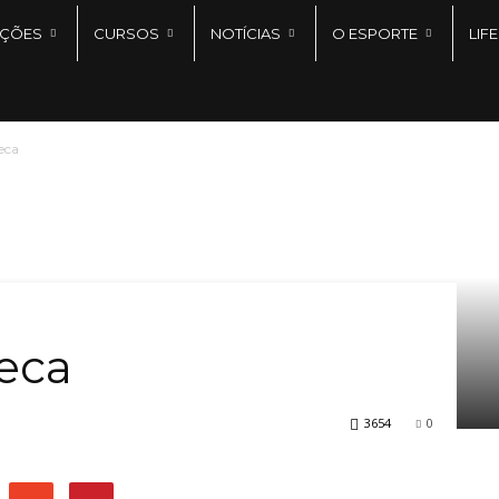
IÇÕES
CURSOS
NOTÍCIAS
O ESPORTE
LIFE
eca
reca
3654
0